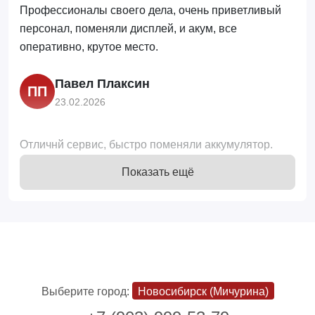
Профессионалы своего дела, очень приветливый
персонал, поменяли дисплей, и акум, все
оперативно, крутое место.
Павел Плаксин
ПП
23.02.2026
Отличнй сервис, быстро поменяли аккумулятор.
Отличные сотрудники, очень приятные ребята
Показать ещё
Вера Зубкова
ВЗ
23.02.2026
Очень хороший сервис. Все ребята-мастера очень
добродушные, компетентные. Помогут, подскажут и
Выберите город:
Новосибирск (Мичурина)
всё отремонтируют. Воощем всем советую этот