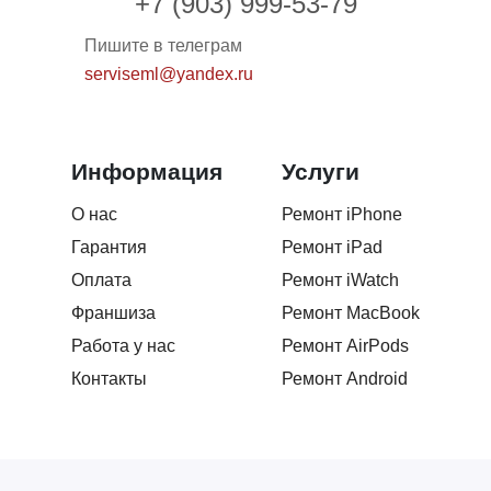
+7 (903) 999-53-79
сервис.
Пишите в телеграм
Маргарита М.
ММ
serviseml@yandex.ru
22.02.2026
Сделали все супер! Обращалась за ремнтом
Информация
Услуги
дисплея, ребята помогли определится с выбором и
подсказали ,что будет лучше. Большое спасибо
О нас
Ремонт iPhone
вежлевому персоналу за оказаные услуги. В
Гарантия
Ремонт iPad
подарок поставили защитку, очень приятно ))
Оплата
Ремонт iWatch
Франшиза
Ремонт MacBook
Роман Гатауллин
РГ
Работа у нас
Ремонт AirPods
21.02.2026
Контакты
Ремонт Android
Обращался за заменой стекла на экран iPhone 17
Pro. Быстро договорились, все четко сделали, дали
гарантию